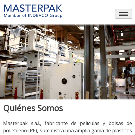
Skip
to
content
>
Home
Quiénes Somos
Quiénes Somos
Masterpak s.a.l., fabricante de películas y bolsas de
polietileno (PE), suministra una amplia gama de plásticos